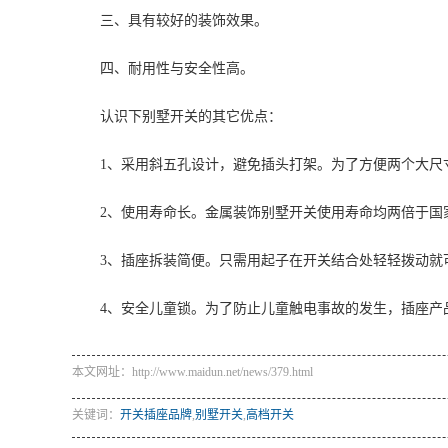
三、具有较好的装饰效果。
四、耐用性与安全性高。
认识下别墅开关的其它优点：
1、采用斜五孔设计，避免插头打架。为了方便两个大尺
2、使用寿命长。金属装饰别墅开关使用寿命均两倍于国
3、插座拆装简便。只需用起子在开关结合处轻轻拨动就
4、安全儿童锁。为了防止儿童触电事故的发生，插座产
本文网址：http://www.maidun.net/news/379.html
关键词：
开关插座品牌
,
别墅开关
,
高档开关