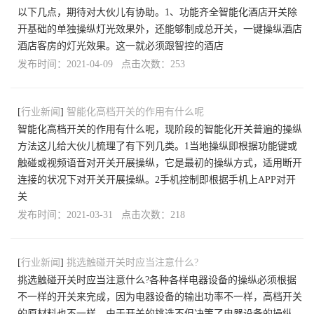
以下几点，期待对大伙儿有协助。1、功能齐全智能化酒店开关除
开基础的单独操纵灯光效果外，还能够制成总开关，一键操纵酒店
酒店客房的灯光效果。这一就必须跟智控的酒店
发布时间：2021-04-09 点击次数：253
[
行业新闻
]
智能化高档开关的作用有什么呢
智能化高档开关的作用有什么呢，现阶段的智能化开关普遍的操纵
方法这儿给大伙儿梳理了有下列几类。1当地操纵即根据功能键或
触碰或视频语音对开关开展操纵，它是最初的操纵方式，适用断开
连接的状况下对开关开展操纵。2手机控制即根据手机上APP对开
关
发布时间：2021-03-31 点击次数：218
[
行业新闻
]
挑选触碰开关时应当注意什么?
挑选触碰开关时应当注意什么?各种各样电器设备的操纵必须根据
不一样的开关来完成，因为电器设备的输出功率不一样，高档开关
的原材料也不一样，由于开关的挑选不但决策了电器设备的操纵，