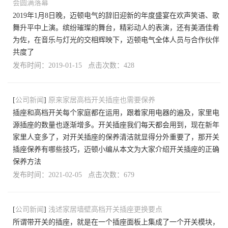
会圆满落幕
2019年1月8日晚，迈顿电气的辞旧迎新的年度盛宴在欢声笑语、歌
舞升平中上演。缤纷璀璨的舞台，精彩动人的表演，还有美酒佳肴
为佐，在音乐与灯光的交相辉映下，迈顿电气全体人员与合作伙伴
共度了
发布时间：2019-01-15 点击次数：428
[
公司新闻
]
原来家居高档开关插座也需要保养
插座和高档开关每个家庭都在运用，跟着家用电器的遍及，家里电
源插座的数量也逐渐增多。开关插座我们每天都会用到，现在新年
家里人变多了，对开关插座的保养清洁就显得分外重要了，那开关
插座保养有哪些技巧，迈顿小编从本文为大家介绍开关插座的正确
保养方法
发布时间：2021-02-05 点击次数：679
[
公司新闻
]
浅述家居墙壁高档开关插座更换要点
所谓带开关的插座，就是在一个插座面板上集成了一个开关模块，