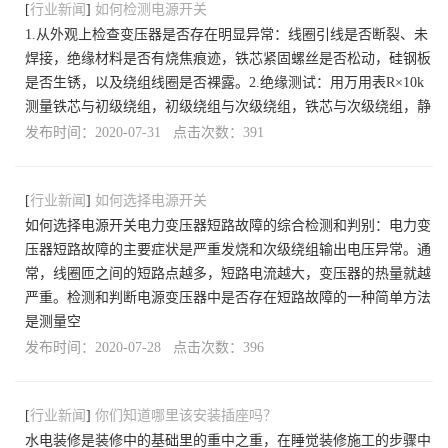
[
行业新闻
]
如何检测电源开关
1.从外观上检查变压器是否存在明显异常：线圈引线是否断裂、未
焊接，绝缘材料是否有烧焦痕迹，铁芯紧固螺丝是否松动，硅钢板
是否生锈，以及绕组线圈是否裸露。2.绝缘测试：用万用表R×10k
测量铁芯与初级绕组，初级绕组与次级绕组，铁芯与次级绕组，静
发布时间：2020-07-31 点击次数：391
[
行业新闻
]
如何选择电源开关
如何选择电源开关电力变压器短路故障的综合检测和判别：电力变
压器短路故障的主要症状是严重发烧和次级绕组输出电压异常。通
常，线圈匝之间的短路点越多，短路电流越大，变压器的热量就越
严重。检测和判断电源变压器中是否存在短路故障的一种简单方法
是测量空
发布时间：2020-07-28 点击次数：396
[
行业新闻
]
你们知道哪里该安装插座吗？
水电装修是装修中的基础里的重中之重，在睡觉装修施工的步骤中