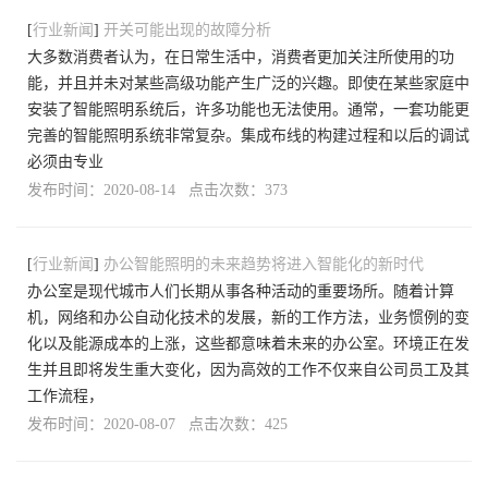
[
行业新闻
]
开关可能出现的故障分析
大多数消费者认为，在日常生活中，消费者更加关注所使用的功
能，并且并未对某些高级功能产生广泛的兴趣。即使在某些家庭中
安装了智能照明系统后，许多功能也无法使用。通常，一套功能更
完善的智能照明系统非常复杂。集成布线的构建过程和以后的调试
必须由专业
发布时间：2020-08-14 点击次数：373
[
行业新闻
]
办公智能照明的未来趋势将进入智能化的新时代
办公室是现代城市人们长期从事各种活动的重要场所。随着计算
机，网络和办公自动化技术的发展，新的工作方法，业务惯例的变
化以及能源成本的上涨，这些都意味着未来的办公室。环境正在发
生并且即将发生重大变化，因为高效的工作不仅来自公司员工及其
工作流程，
发布时间：2020-08-07 点击次数：425