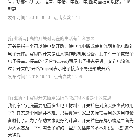
号，功能件(开关、插座、电话、电视、电脑)与面板可以随。118
型高
发布时间：2018-10-10 点击次数：481
[
行业新闻
]
高档开关对现在的生活有什么意义
开关是指一个可以使电路开路、使电流中断或使其流到其他电路的
电子元件。常见的开关是让人操作的机电设备，其中有一个或数个
电子接点。接点的“闭合”(closed)表示电子接点导通，允许电流流
过；开关的“开路”(open)表示电子接点不导通形成开路
发布时间：2018-10-10 点击次数：296
[
行业新闻
]
常见开关插座品牌的“控”的术语是什么意思
我们家里到底需要配置多少电工材料？开关插座到底买多少就够用
了？其实这个问题并不难，只要算算你家里实际需要用多少用电设
备就行了。为了帮助大家更好的计算，开关插座品牌小编这里首先
为大家普及一下你需要了解的一些开关插座的基本知识。“控”这个
术语我