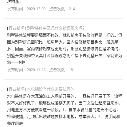
次构造，
发布时间：2020-12-09 点击次数：214
[
行业新闻
]
别墅装修中又具什么错误观念呢？
别墅装修流程要是墙面不修改，就和新房子装修流程是一样的。但
因为别墅房总面积比一般房屋大，室内装修新项目也比一般房屋
多，因而，室内装修起來也更用时。那麼别墅装修流程是如何的，
别墅开关装修中又具什么错误观念呢？接下去别墅开关厂家就来为
您一一刨析
发布时间：2020-11-23 点击次数：181
[
行业新闻
]
水电铺设有什么需要注意的
水电装修是在木瓦油漆工入场前开展的，一旦装好开展了下一流程
就不太好修改了，能够说成落棋无悔了。因而之后住起來自来水、
用电量方不方便就看这一阶段。1、自来水管尽量的走天不动地，
检修便捷，走顶后出現难题要掀木地板，成本很大。2、洗手间和
餐厅厨房