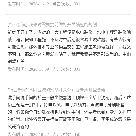
发布时间：2020-11-12 点击次数：301
[
行业新闻
]
装修时需要提前做好开关插座的规划
新房子开工了，应对的一大工程便是水电装修，水电工程是装修隐
蔽工程，假如工程施工不及时中后期很容易出現难题。有些人很有
可能会想，那么技术专业的物品交到工程施工老师傅就好了，我又
不明白。那么你这房屋就白瞎了，我行我素并不是那么当的。中山
别墅开关
发布时间：2020-11-09 点击次数：301
[
行业新闻
]
不同区域的别墅开关分别要考虑哪些要素
洗手间洗手间的插座一般坐便器边上预埋一个给卫洗丽，随后面盆
边上预埋一到2个，给电吹风，电动剃须刀，声波电动牙刷哪些
的，假如你全自动洗衣机也放到洗手间，还要考虑到别墅开关插座
的位置。此外浴霸开关很有可能不用你自己准备，买集成浴霸或是
风暖浴霸的
发布时间：2020-10-22 点击次数：350