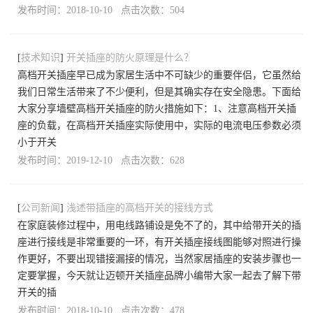
发布时间：2018-10-10 点击次数：504
[
技术知识
]
开关插座的防火原理是什么？
高档开关插座早已成为家居生活中不可缺少的重要伴侣，它虽然给
我们日常生活带来了不少便利，但是其确实存在安全隐患。下面给
大家分享墙壁高档开关插座的防火措施如下：1、注意高档开关插
座的负载，在高档开关插座实际使用中，实际的电流电压参数必须
小于开关
发布时间：2019-12-10 点击次数：628
[
公司新闻
]
浅述带插座的高档开关的接线方式
在家庭装修过程中，用电线路铺设是免不了的，其中给带开关的插
座进行接线是非常重要的一环，有开关插座接线图能够对照进行操
作更好，不要出现错接漏接的情况，当然家居插座的安装步骤也一
定要掌握，今天就让迈顿开关插座品牌小编带大家一起去了解下带
开关的插
发布时间：2018-10-10 点击次数：478