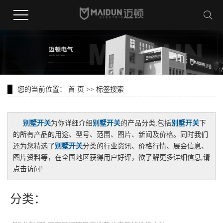
您的当前位置：
首 页
>> 标签搜索
别墅开关
为你详细介绍
别墅开关
的产品分类,包括
别墅开关
下
的所有产品的用途、型号、范围、图片、新闻及价格。同时我们
还为您精选了
别墅开关
分类的行业资讯、价格行情、展会信息、
图片资料等，在全国地区获得用户好评，欲了解更多详细信息,请
点击访问!
分类：