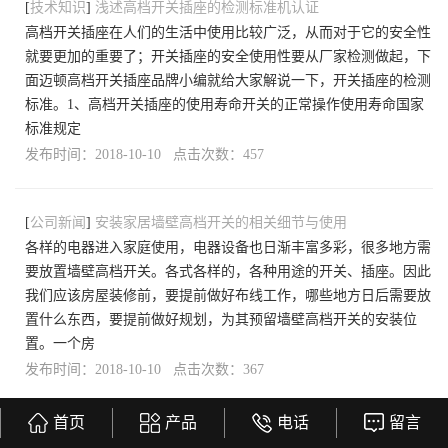
[
技术知识
]
浅述高档开关插座的检测标准机认证
高档开关插座在人们的生活中使用比较广泛，从而对于它的安全性
就要更加的重要了；开关插座的安全使用性要从厂家检测做起，下
面迈顿高档开关插座品牌小编就给大家解说一下，开关插座的检测
标准。1、高档开关插座的使用寿命开关的正常操作使用寿命国家
标准规定
发布时间：2018-10-10 点击次数：457
[
公司新闻
]
安装家居墙壁高档开关的相关细节与使用
各样的电器进入家庭使用，电器设备也日渐丰富多彩，很多地方需
要放置墙壁高档开关。各式各样的，各种用途的开关、插座。因此
我们应该房屋装修前，要提前做好布线工作，哪些地方日后需要放
置什么东西，要提前做好规划，为其预留墙壁高档开关的安装位
置。一个房
发布时间：2018-10-10 点击次数：367
首页
产品
电话
留言
[
技术知识
]
开关品牌谈谈单控开关和双控开关的区别