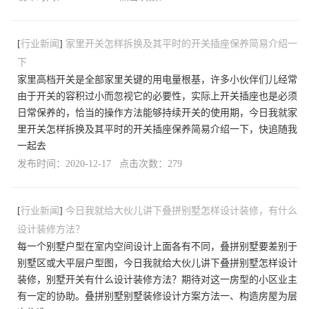
[
行业新闻
]
家里开关怎样拆换及其平时的开关插座保养简易介绍一
下
家里高档开关是全部家里关键的用电量根基，许多小伙伴们儿经常
由于开关的容积过小而忽视它的必要性，实际上开关插座也是必须
日常保养的，恰当的操作方法能够持续开关的使用期，今日我就家
里开关怎样拆换及其平时的开关插座保养简易介绍一下，快追随我
一起去
发布时间：2020-12-17 点击次数：279
[
行业新闻
]
今日我就给大伙儿讲下叠拼别墅怎样设计装修，有什么
设计装修方法？
每一个别墅户型在室内空间设计上面各有不同，叠拼别墅要差别于
别墅区或大平层户型图，今日我就给大伙儿讲下叠拼别墅怎样设计
装修，别墅开关有什么设计装修方法？期待对这一房型的小区业主
有一定的协助。叠拼别墅别墅装修设计方案方法一、构造房屋为层