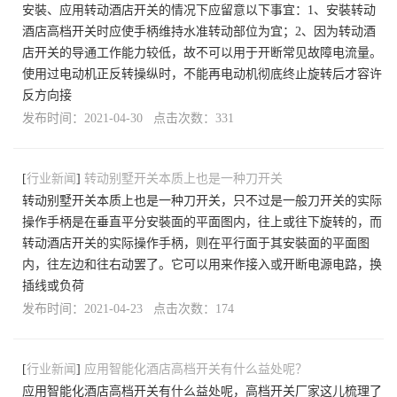
安裝、应用转动酒店开关的情况下应留意以下事宜：1、安裝转动
酒店高档开关时应使手柄维持水准转动部位为宜；2、因为转动酒
店开关的导通工作能力较低，故不可以用于开断常见故障电流量。
使用过电动机正反转操纵时，不能再电动机彻底终止旋转后才容许
反方向接
发布时间：2021-04-30 点击次数：331
[
行业新闻
]
转动别墅开关本质上也是一种刀开关
转动别墅开关本质上也是一种刀开关，只不过是一般刀开关的实际
操作手柄是在垂直平分安裝面的平面图内，往上或往下旋转的，而
转动酒店开关的实际操作手柄，则在平行面于其安裝面的平面图
内，往左边和往右动罢了。它可以用来作接入或开断电源电路，换
插线或负荷
发布时间：2021-04-23 点击次数：174
[
行业新闻
]
应用智能化酒店高档开关有什么益处呢？
应用智能化酒店高档开关有什么益处呢，高档开关厂家这儿梳理了