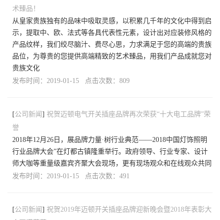
术臻品！
从皇家贵族独有的品味中吸取灵感，以积累几千年的文化中得到启
示，提取中、欧、法式等各具代表性元素，设计出对应装修风格的
产品纹样，我们绞尽脑汁、费尽心思，力求满足于您的高端的贵族
品位，为尊贵的您提供高端精致的艺术臻品，用我们产品成就您对
贵族文化
发布时间：2019-01-15 点击次数：809
[
公司新闻
]
祝贺迈顿电气开关插座品牌再次荣获“十大电工品牌”荣
誉
2018年12月26日，展品牌力量·树行业典范——2018中国灯饰照明
行业品牌大会”在灯都古镇隆重举行。政府领导、行业专家、设计
师大咖等重量级嘉宾齐聚大会现场，更有现场观众和在线观众共同
发布时间：2019-01-15 点击次数：491
[
公司新闻
]
祝贺2019年迈顿开关插座品牌迎新晚会暨2018年表彰大