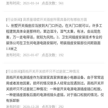
发布时间：2021-01-14 点击次数：561
[
行业新闻
]
高质量墙壁开关插座所需具备的有哪些方面
1、别墅开关插座应当放到大门口外边，在大门口就可以，许多工
程建筑具体全是那样的，里边湿冷，湿气太重，有冰，会出现危
害，万一走电得话，就较为风险。2、卫生间插座安装技术专业的
装饰公司在卫生间电源电路安裝时，明装插座安裝部位间距路面
1.8米之
发布时间：2021-01-07 点击次数：192
[
行业新闻
]
​高档开关开关损坏只不过是就二种情况
高档开关电源插座作为家居家具家俱普遍小电器设备，由于常常运
用或者其他因素，损坏的情况很多人经常出现遇到过。高档开关开
关损坏只不过是就二种情况：一种是开关电源电源插座插口松脱，
一种是插座面板后面的电源线插头虚接。对于插口松脱的情况，仅
有拆卸新
发布时间：2020-12-28 点击次数：292