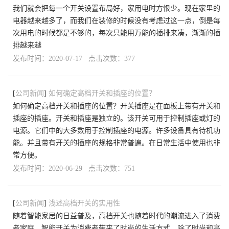
我们就会把每一个开关设置布局好，家用电时方恨少。现在家里的
电器越来越多了，而我们在装修的时候没有考虑过这一点，倒是每
次用电的时候都是不够的，每次只能用万能的插排来凑，渐渐的插
排越来越
发布时间：2020-07-17 点击次数：377
[
公司新闻
]
如何确定高档开关和插座的位置？
如何确定高档开关和插座的位置？开关插座是在面板上带有开关和
插座的插座。开关和插座是独立的。该开关可用于控制插座或灯的
电源。它们中的大多数用于控制插座的电源。许多设备具有待机功
能。并且带有开关的插座的规格非常普遍。在日常生活中使用也非
常方便。
发布时间：2020-06-29 点击次数：751
[
公司新闻
]
浅述高档开关的实用性
随着智能家居的日益普及，高档开关也随着时代的潮流进入了消费
者家庭。智能开关为消费者带来了时尚的生活方式。除了时尚和高