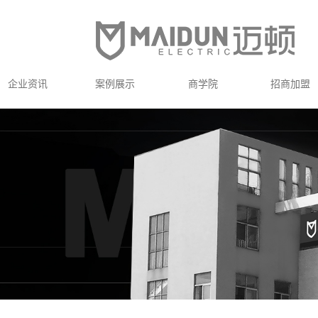
企业资讯
案例展示
商学院
招商加盟
工程案例
网点展示