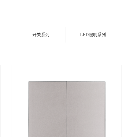
开关系列
LED照明系列